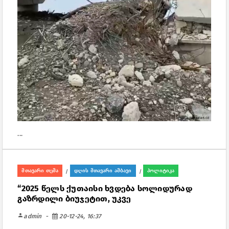
...
მთავარი თემა
დღის მთავარი ამბავი
პოლიტიკა
/
/
“2025 წელს ქუთაისი ხვდება სოლიდურად
გაზრდილი ბიუჯეტით, უკვე
person
admin
20-12-24, 16:37