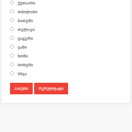
ქუთაისი
თბილისი
ბათუმი
თელავი
ცაგერი
ვანი
ხონი
სოხუმი
სხვა
პასუხი
რეზულტატი