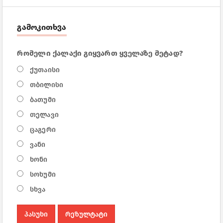
გამოკითხვა
რომელი ქალაქი გიყვართ ყველაზე მეტად?
ქუთაისი
თბილისი
ბათუმი
თელავი
ცაგერი
ვანი
ხონი
სოხუმი
სხვა
პასუხი
რეზულტატი