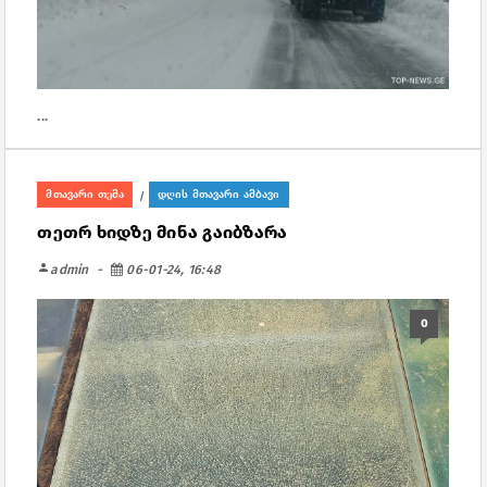
...
მთავარი თემა
დღის მთავარი ამბავი
/
თეთრ ხიდზე მინა გაიბზარა
person
admin
06-01-24, 16:48
0