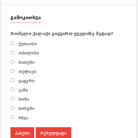
გამოკითხვა
რომელი ქალაქი გიყვართ ყველაზე მეტად?
ქუთაისი
თბილისი
ბათუმი
თელავი
ცაგერი
ვანი
ხონი
სოხუმი
სხვა
პასუხი
რეზულტატი