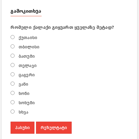
გამოკითხვა
რომელი ქალაქი გიყვართ ყველაზე მეტად?
ქუთაისი
თბილისი
ბათუმი
თელავი
ცაგერი
ვანი
ხონი
სოხუმი
სხვა
პასუხი
რეზულტატი