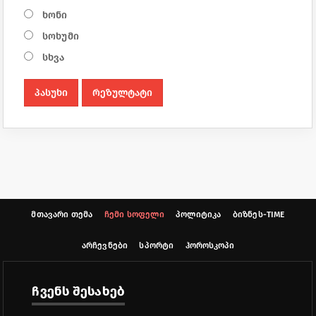
ხონი
სოხუმი
სხვა
პასუხი
რეზულტატი
მთავარი თემა
ჩემი სოფელი
პოლიტიკა
ბიზნეს-TIME
არჩევნები
სპორტი
ჰოროსკოპი
ჩვენს შესახებ