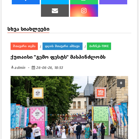
სხვა სიახლეები
მთავარი თემა
დღის მთავარი ამბავი
ბიზნეს-TIME
/
/
ქუთაისი "გემო ფესტს" მასპინძლობს
person
admin
26-06-26, 18:53
0